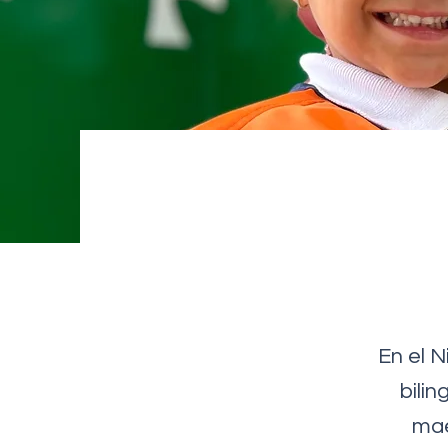
En el 
bili
mae