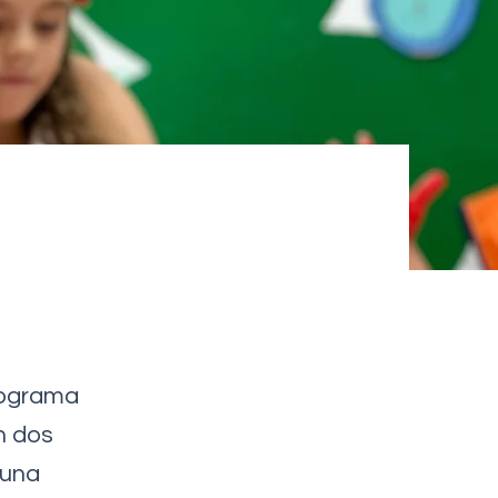
rograma
n dos
 una