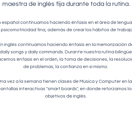
maestra de inglés fija durante toda la rutina.
 español continuamos haciendo énfasis en el área de lengua
 psicomotricidad fina, además de crear los hábitos de trabajo
En inglés continuamos haciendo énfasis en la memorización d
daily songs y daily commands. Durante nuestra rutina bilingüe
cemos énfasis en el orden, la toma de decisiones, la resoluci
de problemas, la confianza en sí mismo.
na vez a la semana tienen clases de Música y Computer en la
antallas interactivas "smart boards", en donde reforzamos lo
objetivos de inglés.