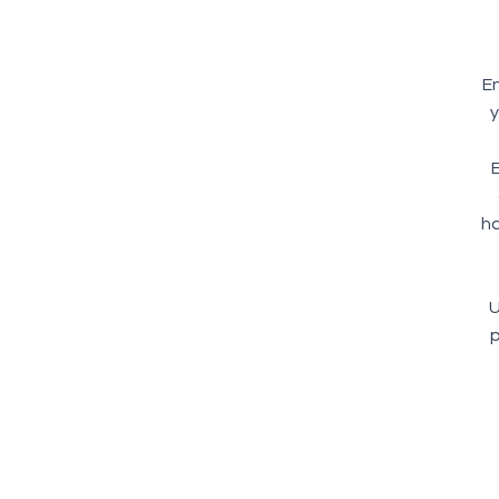
En
y
ha
U
p